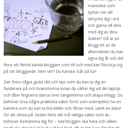
människa som
tycker om att
uttrycka dig i ord
och gärna vill dela
med dig av dina
åsikter? Då är en
blogg ett av de
alternativen du kan
ägna dig åt och det
finns ett flertal kända bloggare som till och med kan försörja sig
på sitt bloggande. Vem vet? Du kanske står på tur!
Det finns några goda råd och tips som du kan ta dig en
funderare på och brainstorma innan du sätter dig vid din laptop
och låter fingrarna dansa över tangenterna och skapa inlägg. Du
behöver lösa några praktiska saker först som exempelvis ha en
kamera som du kan ta bra bilder och filmer med, samt en dator
för att skriva på. Sedan finns det två viktiga saker som du
behöver bestämma dig för – Vad bloggen ska heta och vilken
nisch ska den ha? När du väl har fixat allt är det bara för dig att