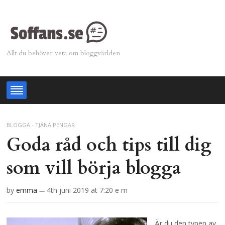
Allt du behöver veta om bloggvärlden
BLOGGA - TJÄNA PENGAR
Goda råd och tips till dig
som vill börja blogga
by
emma
4th juni 2019
at 7:20 e m
—
Är du den typen av