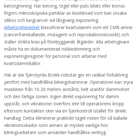
betongrivning. När betong, tegel eller puts bilats eller borras
frigörs mikroskopiska partiklar av kiseldioxid som kan orsaka
silikos och lungcancer vid långvarig exponering.
Arbetsmiljöverket
klassificerar kvartsdamm som ett CMR-ämne
(cancerframkallande, mutagent och reproduktionstoxiskt) och
ställer strikta krav på förebyggande åtgärder. Alla arbetsgivare
måste ha en dokumenterad riskbedömning och
exponeringsregister för personal som arbetar med
kvartsdammkällor.
Här är där fjärrstyrda Brokk-robotar ger en radikal förbättring
jämfört med handhållna bilningshammrar. Operatören kan styra
maskinen från 10-20 meters avstånd, helt utanför dammolnet
och den farliga zonen. Ingen direkt exponering för damm
uppstår, och vibrationer överförs inte till operatörens kropp
eftersom kontakten sker via en fjärrkontroll istället för direkt
handtag. Detta eliminerar praktiskt taget risken för så kallade
vibrationsskador som annars är mycket vanliga hos
bilningsarbetare som använder handhållna verktyg.