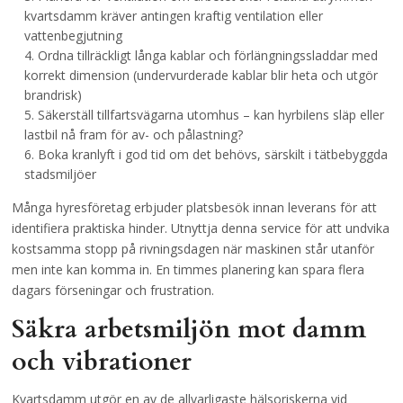
kvartsdamm kräver antingen kraftig ventilation eller
vattenbegjutning
Ordna tillräckligt långa kablar och förlängningssladdar med
korrekt dimension (undervurderade kablar blir heta och utgör
brandrisk)
Säkerställ tillfartsvägarna utomhus – kan hyrbilens släp eller
lastbil nå fram för av- och pålastning?
Boka kranlyft i god tid om det behövs, särskilt i tätbebyggda
stadsmiljöer
Många hyresföretag erbjuder platsbesök innan leverans för att
identifiera praktiska hinder. Utnyttja denna service för att undvika
kostsamma stopp på rivningsdagen när maskinen står utanför
men inte kan komma in. En timmes planering kan spara flera
dagars förseningar och frustration.
Säkra arbetsmiljön mot damm
och vibrationer
Kvartsdamm utgör en av de allvarligaste hälsoriskerna vid