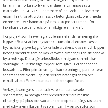
bilhammrar i olika storlekar, där slagenergin anpassas till
materialet. En BHB 1500-hammare på en Brokk 900 levererar
enorm kraft för att bryta massiva betongkonstruktioner, medan
en mindre SB52-hammare på Brokk 40 passar utmärkt för
inomhusarbete där precision är viktigare än rå kraft.
För projekt som kräver lägre bullernivå eller där armering ska
klippas effektivt är betongsaxar ett utmärkt alternativ. Dessa
hydrauliska gripverktyg, ofta kallade crushers, krossar och klipper
betong samtidigt som de kan kapväxla armering utan att behöva
byta redskap. Detta gör arbetsflödet smidigare och minskar
störningar i bullerkänsliga miljöer som sjukhus eller bebodda
bostadshus. Efter primärrivningen kan sorteringsgripar monteras
för att snabbt plocka upp och sortera betongbitar, trä och
metall, vilket effektiviserar städ- och transportfasen.
Verktygsbyten går snabbt tack vare standardiserade
snabbfästen, så många entreprenörer har flera redskap
tillgängliga på plats och växlar under projektets gång. Diskutera
med uthyraren vilka verktyg som ingår i hyran och vilka som