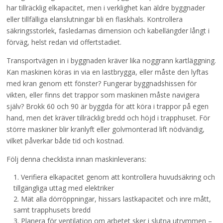
har tillräcklig elkapacitet, men i verklighet kan äldre byggnader
eller tillfälliga elanslutningar bli en flaskhals. Kontrollera
säkringsstorlek, fasledarnas dimension och kabellängder långt i
förväg, helst redan vid offertstadiet.
Transportvägen in i byggnaden kräver lika noggrann kartläggning.
Kan maskinen köras in via en lastbrygga, eller måste den lyftas
med kran genom ett fönster? Fungerar byggnadshissen för
vikten, eller finns det trappor som maskinen måste navigera
själv? Brokk 60 och 90 är byggda för att köra i trappor på egen
hand, men det kräver tillräcklig bredd och höjd i trapphuset. För
större maskiner blir kranlyft eller golvmonterad lift nödvändig,
vilket påverkar både tid och kostnad.
Följ denna checklista innan maskinleverans:
Verifiera elkapacitet genom att kontrollera huvudsäkring och
tillgängliga uttag med elektriker
Mät alla dörröppningar, hissars lastkapacitet och inre mått,
samt trapphusets bredd
Planera för ventilation om arbetet sker i slutna utrymmen –