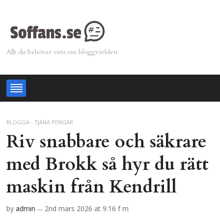
Allt du behöver veta om bloggvärlden
BLOGGA - TJÄNA PENGAR
Riv snabbare och säkrare
med Brokk så hyr du rätt
maskin från Kendrill
by
admin
2nd mars 2026
at 9:16 f m
—