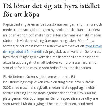
Då lönar det sig att hyra istället
för att köpa
Kapitalbindning är en av de största utmaningarna för mindre och
medelstora rivningsföretag. En ny Brokk-maskin kan kosta flera
miljoner kronor, och mellan projekten står maskinen still medan
räntor och värdeminskning äter upp marginalen. För många
företag är det mest kostnadseffektiva alternativet att
hyra Brokk
rivningsrobot från Kendrill
när projektkraven varierar. Genom att
hyra får du tillgång till exakt den maskinmodell som passar det
aktuella uppdraget, utan att behöva kompromissa med en för
stor eller för liten maskin som redan finns i maskinparken.
Flexibiliteten sträcker sig bortom ekonomin. Ett
industririvningsprojekt kan kräva en tung dieseldriven Brokk
520D med maximal slagkraft, medan nästa uppdrag innebär
försiktig bilning i en bostadslägenhet där endast Brokk 60 får
plats genom dörröppningarna. Genom specialiserade uthyrare
som Kendrill får du tillgång till hela modellserien, alltid med