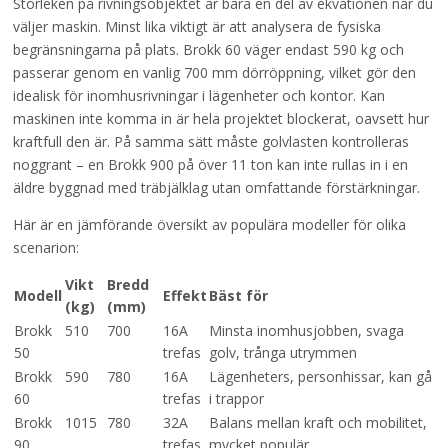
Storleken på rivningsobjektet är bara en del av ekvationen när du
väljer maskin. Minst lika viktigt är att analysera de fysiska
begränsningarna på plats. Brokk 60 väger endast 590 kg och
passerar genom en vanlig 700 mm dörröppning, vilket gör den
idealisk för inomhusrivningar i lägenheter och kontor. Kan
maskinen inte komma in är hela projektet blockerat, oavsett hur
kraftfull den är. På samma sätt måste golvlasten kontrolleras
noggrant – en Brokk 900 på över 11 ton kan inte rullas in i en
äldre byggnad med träbjälklag utan omfattande förstärkningar.
Här är en jämförande översikt av populära modeller för olika
scenarion:
Vikt
Bredd
Modell
Effekt
Bäst för
(kg)
(mm)
Brokk
510
700
16A
Minsta inomhusjobben, svaga
50
trefas
golv, trånga utrymmen
Brokk
590
780
16A
Lägenheters, personhissar, kan gå
60
trefas
i trappor
Brokk
1015
780
32A
Balans mellan kraft och mobilitet,
90
trefas
mycket populär