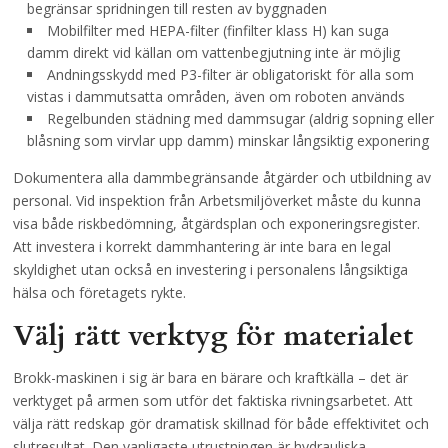
begränsar spridningen till resten av byggnaden
Mobilfilter med HEPA-filter (finfilter klass H) kan suga
damm direkt vid källan om vattenbegjutning inte är möjlig
Andningsskydd med P3-filter är obligatoriskt för alla som
vistas i dammutsatta områden, även om roboten används
Regelbunden städning med dammsugar (aldrig sopning eller
blåsning som virvlar upp damm) minskar långsiktig exponering
Dokumentera alla dammbegränsande åtgärder och utbildning av
personal. Vid inspektion från Arbetsmiljöverket måste du kunna
visa både riskbedömning, åtgärdsplan och exponeringsregister.
Att investera i korrekt dammhantering är inte bara en legal
skyldighet utan också en investering i personalens långsiktiga
hälsa och företagets rykte.
Välj rätt verktyg för materialet
Brokk-maskinen i sig är bara en bärare och kraftkälla – det är
verktyget på armen som utför det faktiska rivningsarbetet. Att
välja rätt redskap gör dramatisk skillnad för både effektivitet och
slutresultat. Den vanligaste utrustningen är hydrauliska