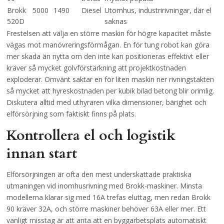
Brokk
5000
1490
Diesel
Utomhus, industririvningar, där el
520D
saknas
Frestelsen att välja en större maskin för högre kapacitet måste
vägas mot manövreringsförmågan. En för tung robot kan göra
mer skada än nytta om den inte kan positioneras effektivt eller
kräver så mycket golvförstärkning att projektkostnaden
exploderar. Omvänt saktar en för liten maskin ner rivningstakten
så mycket att hyreskostnaden per kubik bilad betong blir orimlig.
Diskutera alltid med uthyraren vilka dimensioner, bärighet och
elförsörjning som faktiskt finns på plats.
Kontrollera el och logistik
innan start
Elförsörjningen är ofta den mest underskattade praktiska
utmaningen vid inomhusrivning med Brokk-maskiner. Minsta
modellerna klarar sig med 16A trefas eluttag, men redan Brokk
90 kräver 32A, och större maskiner behöver 63A eller mer. Ett
vanligt misstag är att anta att en byggarbetsplats automatiskt