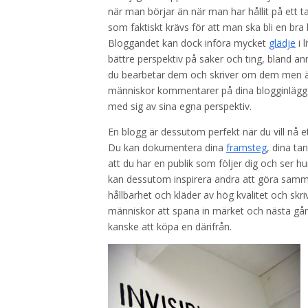
när man börjar än när man har hållit på ett t
som faktiskt krävs för att man ska bli en bra
Bloggandet kan dock införa mycket
glädje
i l
bättre perspektiv på saker och ting, bland a
du bearbetar dem och skriver om dem men 
människor kommentarer på dina blogginlägg
med sig av sina egna perspektiv.
En blogg är dessutom perfekt när du vill nå ett
Du kan dokumentera dina
framsteg
, dina ta
att du har en publik som följer dig och ser hu
kan dessutom inspirera andra att göra samma 
hållbarhet och kläder av hög kvalitet och skr
människor att spana in märket och nästa gån
kanske att köpa en därifrån.