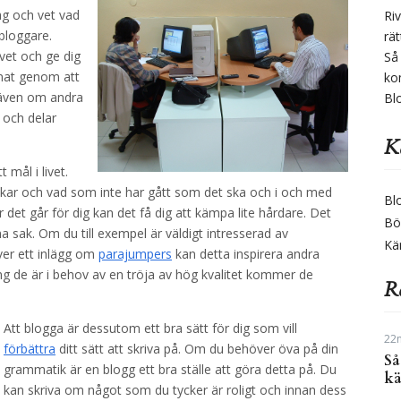
ag och vet vad
Ri
 bloggare.
rät
ivet och ge dig
Så
nnat genom att
ko
även om andra
Bl
 och delar
Ka
 mål i livet.
nkar och vad som inte har gått som det ska och i och med
Bl
r det går för dig kan det få dig att kämpa lite hårdare. Det
Bö
sak. Om du till exempel är väldigt intresserad av
Kä
iver ett inlägg om
parajumpers
kan detta inspirera andra
g de är i behov av en tröja av hög kvalitet kommer de
Re
Att blogga är dessutom ett bra sätt för dig som vill
22n
förbättra
ditt sätt att skriva på. Om du behöver öva på din
Så
grammatik är en blogg ett bra ställe att göra detta på. Du
kä
kan skriva om något som du tycker är roligt och innan dess