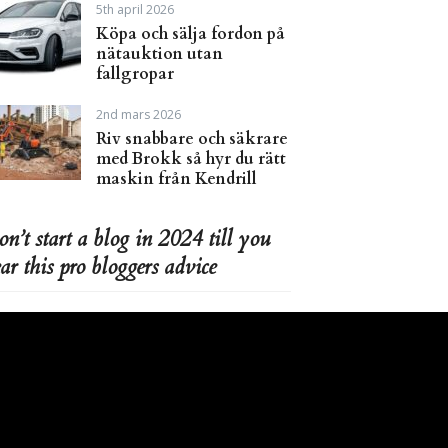
5th april 2026
Köpa och sälja fordon på
nätauktion utan
fallgropar
2nd mars 2026
Riv snabbare och säkrare
med Brokk så hyr du rätt
maskin från Kendrill
n’t start a blog in 2024 till you
ar this pro bloggers advice