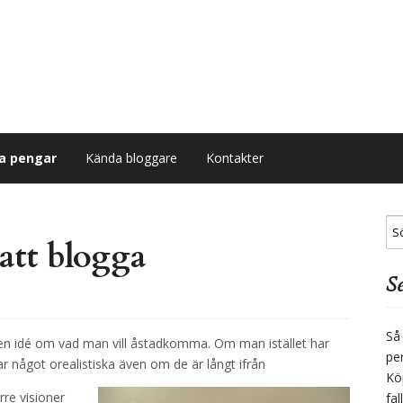
na pengar
Kända bloggare
Kontakter
 att blogga
Se
Så
en idé om vad man vill åstadkomma. Om man istället har
per
r något orealistiska även om de är långt ifrån
Kö
re visioner
fal