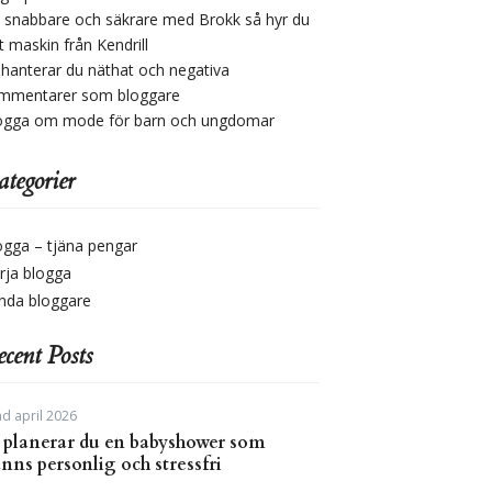
v snabbare och säkrare med Brokk så hyr du
t maskin från Kendrill
 hanterar du näthat och negativa
mmentarer som bloggare
ogga om mode för barn och ungdomar
tegorier
ogga – tjäna pengar
rja blogga
nda bloggare
cent Posts
d april 2026
 planerar du en babyshower som
nns personlig och stressfri