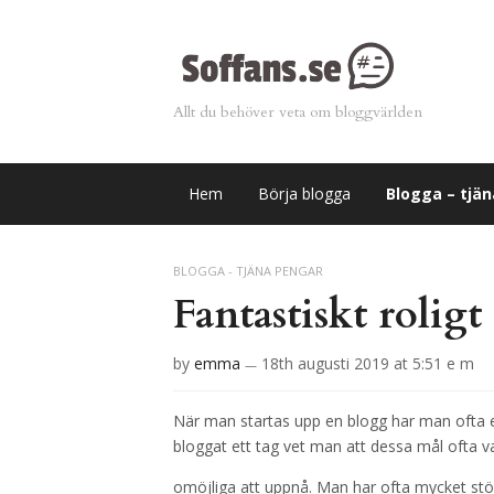
Allt du behöver veta om bloggvärlden
Hem
Börja blogga
Blogga – tjä
BLOGGA - TJÄNA PENGAR
Fantastiskt roligt
by
emma
18th augusti 2019
at 5:51 e m
—
När man startas upp en blogg har man ofta 
bloggat ett tag vet man att dessa mål ofta va
omöjliga att uppnå. Man har ofta mycket stör